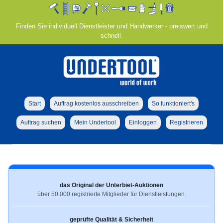
Finden Sie individuell Dienstleister und Handwerker - preiswert und
schnell.
Start
Auftrag kostenlos ausschreiben
So funktioniert's
Auftrag suchen
Mein Undertool
Einloggen
Registrieren
das Original der Unterbiet-Auktionen
über 50.000 registrierte Mitglieder für Dienstleistungen.
geprüfte Qualität & Sicherheit