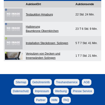
Auktion/Ort
Auktionsende
Testauktion Hmaburg
22 Std. 24 Min.
Halbierung
23 T 6 Std. 9 Min.
Baumkrone Obernkirchen
Installation Steckdosen Solingen
5 T 7 Std. 41 Min.
Verputzen von Decken und
1 T 7 Std. 21 Min.
Innenwänden Solingen
Sitemap
Gebühreninfo
Treuhandservice
AGB
Datenschutz
Impressum
Werbung
Presse Service
Partner
Hilfe
FAQ