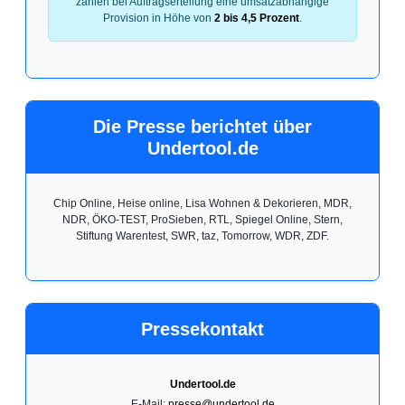
zahlen bei Auftragserteilung eine umsatzabhängige
Provision in Höhe von
2 bis 4,5 Prozent
.
Die Presse berichtet über
Undertool.de
Chip Online, Heise online, Lisa Wohnen & Dekorieren, MDR,
NDR, ÖKO-TEST, ProSieben, RTL, Spiegel Online, Stern,
Stiftung Warentest, SWR, taz, Tomorrow, WDR, ZDF.
Pressekontakt
Undertool.de
E-Mail:
presse@undertool.de