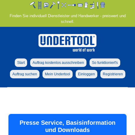
Finden Sie individuell Dienstleister und Handwerker - preiswert und
schnell.
Start
Auftrag kostenlos ausschreiben
So funktioniert's
Auftrag suchen
Mein Undertool
Einloggen
Registrieren
Presse Service, Basisinformation
und Downloads