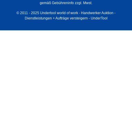
gemäß Gebühreninfo zzgl. Mwst.
© 2011 - 2025 Undertool world of work - Handwerker Auktion -
Dienstleistungen + Aufträge versteigern - UnderTool