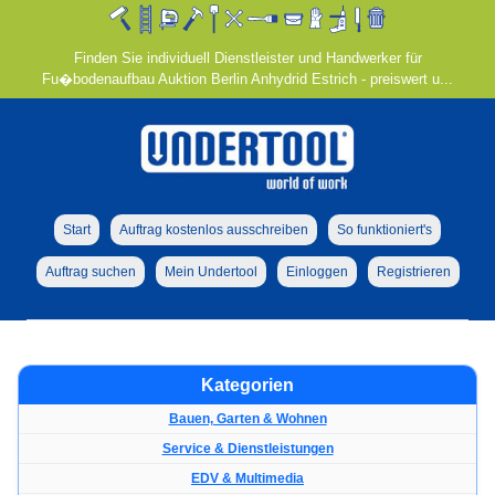
Finden Sie individuell Dienstleister und Handwerker für
Fu�bodenaufbau Auktion Berlin Anhydrid Estrich - preiswert u...
Start
Auftrag kostenlos ausschreiben
So funktioniert's
Auftrag suchen
Mein Undertool
Einloggen
Registrieren
Kategorien
Bauen, Garten & Wohnen
Service & Dienstleistungen
EDV & Multimedia