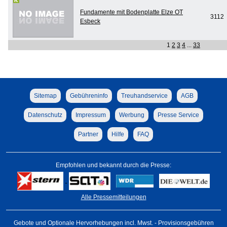
Fundamente mit Bodenplatte Elze OT
3112
Esbeck
1
2
3
4
...
33
Sitemap
Gebühreninfo
Treuhandservice
AGB
Datenschutz
Impressum
Werbung
Presse Service
Partner
Hilfe
FAQ
Empfohlen und bekannt durch die Presse:
Alle Pressemitteilungen
Gebote und Optionale Hervorhebungen incl. Mwst. - Provisionsgebühren