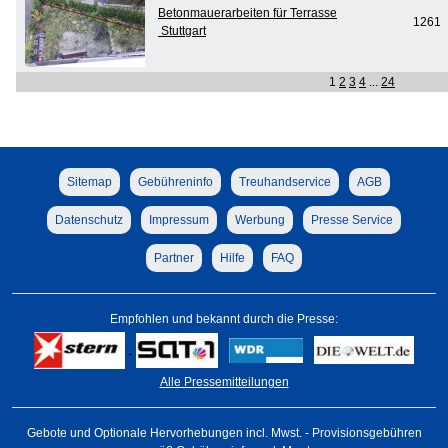
Betonmauerarbeiten für Terrasse
1261
Stuttgart
1
2
3
4
...
24
Sitemap
Gebühreninfo
Treuhandservice
AGB
Datenschutz
Impressum
Werbung
Presse Service
Partner
Hilfe
FAQ
Empfohlen und bekannt durch die Presse:
Alle Pressemitteilungen
Gebote und Optionale Hervorhebungen incl. Mwst. - Provisionsgebühren