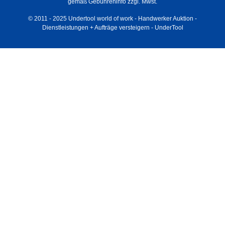
gemäß Gebühreninfo zzgl. Mwst.
© 2011 - 2025 Undertool world of work - Handwerker Auktion -
Dienstleistungen + Aufträge versteigern - UnderTool