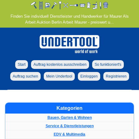
Finden Sie individuell Dienstleister und Handwerker für Maurer Als
Arbeit Auktion Berlin Arbeit Maurer - preiswert u...
Start
Auftrag kostenlos ausschreiben
So funktioniert's
Auftrag suchen
Mein Undertool
Einloggen
Registrieren
Kategorien
Bauen, Garten & Wohnen
Service & Dienstleistungen
EDV & Multimedia