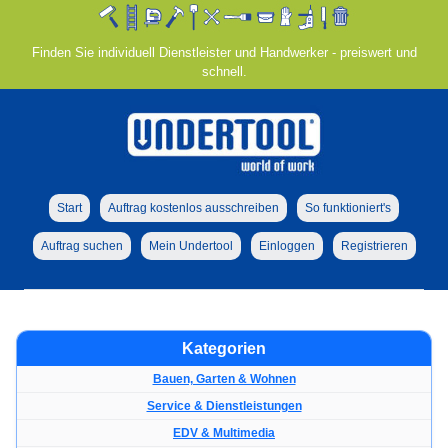
Finden Sie individuell Dienstleister und Handwerker - preiswert und
schnell.
Start
Auftrag kostenlos ausschreiben
So funktioniert's
Auftrag suchen
Mein Undertool
Einloggen
Registrieren
Kategorien
Bauen, Garten & Wohnen
Service & Dienstleistungen
EDV & Multimedia