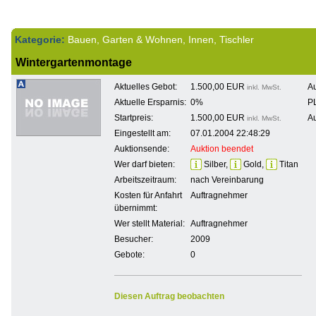
Kategorie:
Bauen, Garten & Wohnen, Innen, Tischler
Wintergartenmontage
Aktuelles Gebot:
1.500,00 EUR
Au
inkl. MwSt.
Aktuelle Ersparnis:
0%
PL
Startpreis:
1.500,00 EUR
Au
inkl. MwSt.
Eingestellt am:
07.01.2004 22:48:29
Auktionsende:
Auktion beendet
Wer darf bieten:
Silber,
Gold,
Titan
Arbeitszeitraum:
nach Vereinbarung
Kosten für Anfahrt
Auftragnehmer
übernimmt:
Wer stellt Material:
Auftragnehmer
Besucher:
2009
Gebote:
0
Diesen Auftrag beobachten