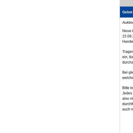
Gebot
Auktio
Neue 
15.09.
Handw
Tragen
ein, fü
durchz
Bei gl
welche
Bitte 
Jedes 
also n
durchf
auch n