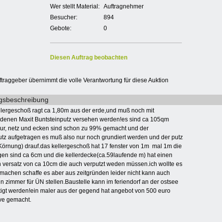
Wer stellt Material:
Auftragnehmer
Besucher:
894
Gebote:
0
Diesen Auftrag beobachten
ftraggeber übernimmt die volle Verantwortung für diese Auktion
gsbeschreibung
llergeschoß ragt ca 1,80m aus der erde,und muß noch mit
denen Maxit Buntsteinputz versehen werden!es sind ca 105qm
dur, netz und ecken sind schon zu 99% gemacht und der
utz aufgetragen es muß also nur noch grundiert werden und der putz
örnung) drauf.das kellergeschoß hat 17 fenster von 1m mal 1m die
gen sind ca 6cm und die kellerdecke(ca.59laufende m) hat einen
n versatz von ca 10cm die auch verputzt weden müssen.ich wollte es
 machen schaffe es aber aus zeitgründen leider nicht kann auch
ein zimmer für ÜN stellen.Baustelle kann im feriendorf an der ostsee
tigt werden!ein maler aus der gegend hat angebot von 500 euro
ive gemacht.