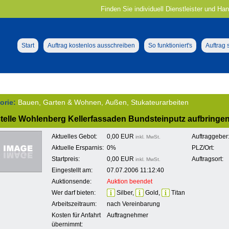
Finden Sie individuell Dienstleister und Ha
Start
Auftrag kostenlos ausschreiben
So funktioniert's
Auftrag
orie:
Bauen, Garten & Wohnen, Außen, Stukateurarbeiten
telle Wohlenberg Kellerfassaden Bundsteinputz aufbringe
Aktuelles Gebot:
0,00 EUR
Auftraggeber
inkl. MwSt.
Aktuelle Ersparnis:
0%
PLZ/Ort:
Startpreis:
0,00 EUR
Auftragsort:
inkl. MwSt.
Eingestellt am:
07.07.2006 11:12:40
Auktionsende:
Auktion beendet
Wer darf bieten:
Silber,
Gold,
Titan
Arbeitszeitraum:
nach Vereinbarung
Kosten für Anfahrt
Auftragnehmer
übernimmt: