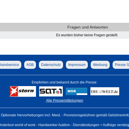
Fragen und Antworten
Es wurden bisher keine Fragen gestellt.
handservice
AGB
Datenschutz
Impressum
Werbung
Presse S
Empfohlen und bekannt durch die Presse:
Alle Pressemitteilungen
Optionale Hervorhebungen incl. Mwst. - Provisionsgebühren gemäß Gebühreninfo 
ndertool world of work - Handwerker Auktion - Dienstleistungen + Aufträge verstei