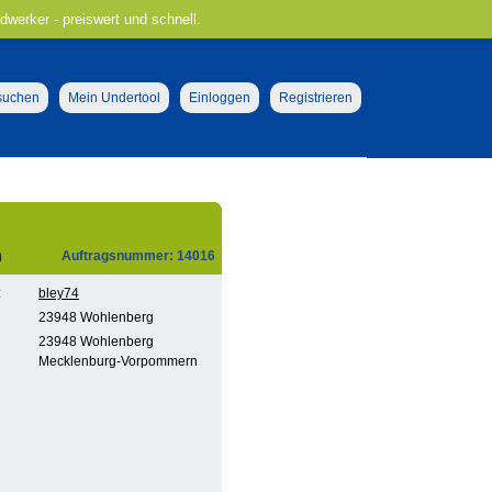
ndwerker - preiswert und schnell.
 suchen
Mein Undertool
Einloggen
Registrieren
n
Auftragsnummer: 14016
:
bley74
23948 Wohlenberg
23948 Wohlenberg
Mecklenburg-Vorpommern