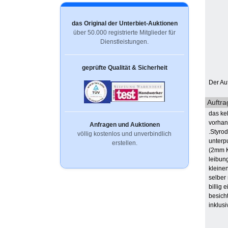
das Original der Unterbiet-Auktionen
über 50.000 registrierte Mitglieder für
Dienstleistungen.
geprüfte Qualität & Sicherheit
Der Au
Auftra
das ke
vorhan
Anfragen und Auktionen
.Styro
völlig kostenlos und unverbindlich
unterp
erstellen.
(2mm K
leibun
kleine
selber
billig 
besich
inklus