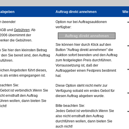
 abgeben
Auftrag direkt annehmen
Wie 
n beendet
Option nur bei Auftragsauktionen
verfügbar:
AGB und
Gebühren
: Ab
2006 übernimmt der
erker die Gebühren.
Sie können hier durch Klick auf den
Button "Auftrag direkt annehmen" die
 Sie hier den kleinsten Betrag
Auktion sofort beenden und den Auftrag
r den Sie bereit sind, den Auftrag
zum festgelegten Preis durchführen.
uführen.
Vorraussetzung ist, daß der
eichen Angeboten führt dieses,
Auftraggeber einen Festpreis bestimmt
s als erstes eingegangen ist.
hat.
beachten Sie:
Diese Option steht nicht mehr zur
Gebot ist verbindlich.Wenn Sie
Verfügung sobald ein erstes Gebot für
icht ernsthaft den Auftrag
diesen Auftrag abgeben wurde.
ühren wollen, dann bieten Sie
Bitte beachten Sie:
icht!
Jedes Gebot ist verbindlich.Wenn Sie
also nicht ernsthaft den Auftrag
durchführen wollen, dann bieten Sie
auch nicht!