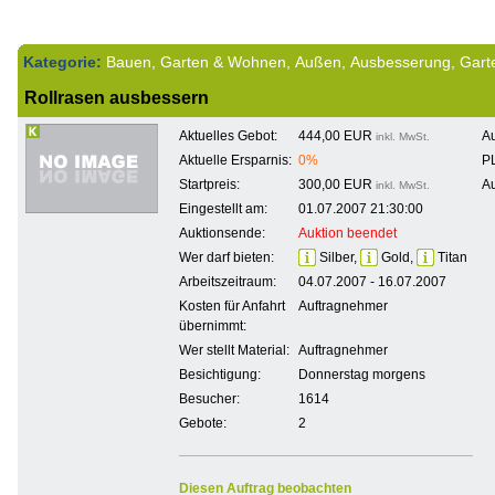
Kategorie:
Bauen, Garten & Wohnen, Außen, Ausbesserung, Gar
Rollrasen ausbessern
Aktuelles Gebot:
444,00 EUR
Au
inkl. MwSt.
Aktuelle Ersparnis:
0%
PL
Startpreis:
300,00 EUR
Au
inkl. MwSt.
Eingestellt am:
01.07.2007 21:30:00
Auktionsende:
Auktion beendet
Wer darf bieten:
Silber,
Gold,
Titan
Arbeitszeitraum:
04.07.2007 - 16.07.2007
Kosten für Anfahrt
Auftragnehmer
übernimmt:
Wer stellt Material:
Auftragnehmer
Besichtigung:
Donnerstag morgens
Besucher:
1614
Gebote:
2
Diesen Auftrag beobachten