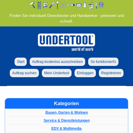
Finden Sie individuell Dienstleister und Handwerker - preiswert und
schnell.
Start
Auftrag kostenlos ausschreiben
So funktioniert's
Auftrag suchen
Mein Undertool
Einloggen
Registrieren
Kategorien
Bauen, Garten & Wohnen
Service & Dienstleistungen
EDV & Multimedia