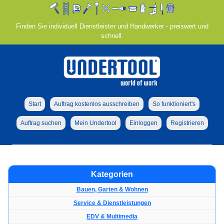
Finden Sie individuell Dienstleister und Handwerker - preiswert und
schnell.
Start
Auftrag kostenlos ausschreiben
So funktioniert's
Auftrag suchen
Mein Undertool
Einloggen
Registrieren
Kategorien
Bauen, Garten & Wohnen
Service & Dienstleistungen
EDV & Multimedia