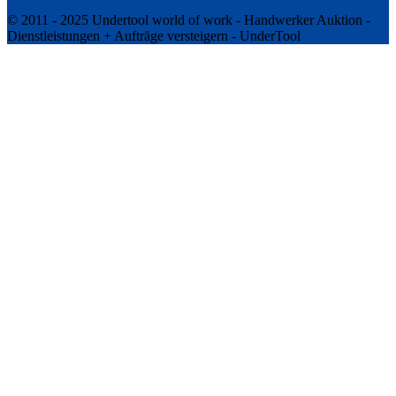
© 2011 - 2025 Undertool world of work - Handwerker Auktion -
Dienstleistungen + Aufträge versteigern - UnderTool