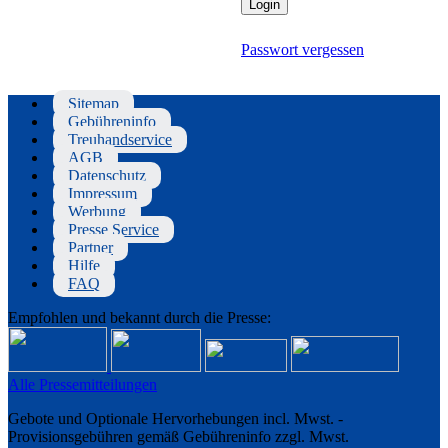
Passwort vergessen
Sitemap
Gebühreninfo
Treuhandservice
AGB
Datenschutz
Impressum
Werbung
Presse Service
Partner
Hilfe
FAQ
Empfohlen und bekannt durch die Presse:
Alle Pressemitteilungen
Gebote und Optionale Hervorhebungen incl. Mwst. -
Provisionsgebühren gemäß Gebühreninfo zzgl. Mwst.