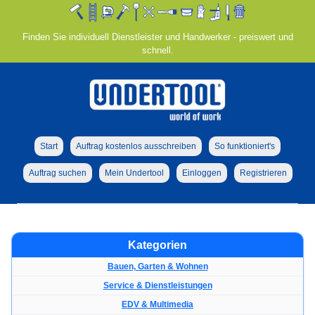
Finden Sie individuell Dienstleister und Handwerker - preiswert und
schnell.
Start
Auftrag kostenlos ausschreiben
So funktioniert's
Auftrag suchen
Mein Undertool
Einloggen
Registrieren
Kategorien
Bauen, Garten & Wohnen
Service & Dienstleistungen
EDV & Multimedia