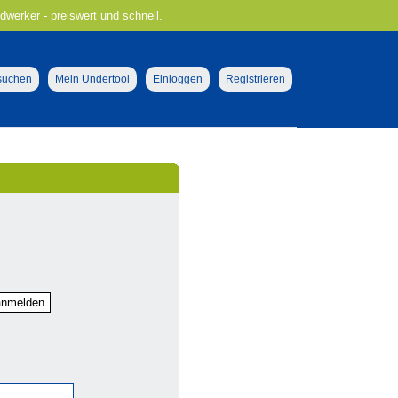
ndwerker - preiswert und schnell.
 suchen
Mein Undertool
Einloggen
Registrieren