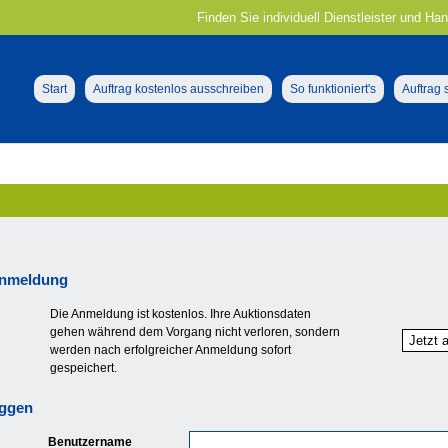
Finden Sie individuell Dienstleister und Ha
Start
Auftrag kostenlos ausschreiben
So funktioniert's
Auftrag
nmeldung
Die Anmeldung ist kostenlos. Ihre Auktionsdaten
gehen während dem Vorgang nicht verloren, sondern
werden nach erfolgreicher Anmeldung sofort
gespeichert.
oggen
Benutzername