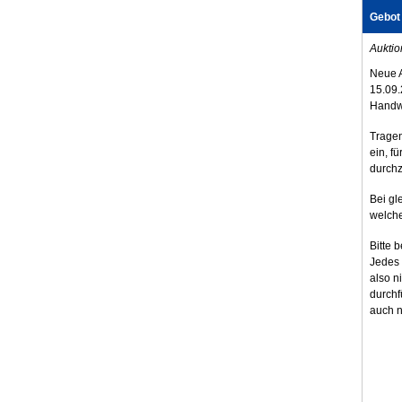
Gebot
Auktio
Neue 
15.09.
Handw
Tragen
ein, fü
durchz
Bei gl
welche
Bitte 
Jedes 
also n
durchf
auch n