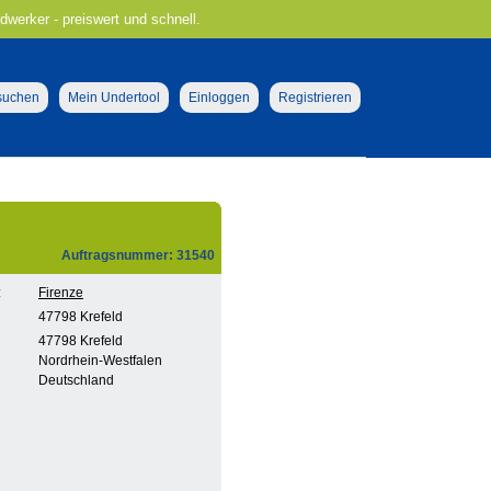
ndwerker - preiswert und schnell.
 suchen
Mein Undertool
Einloggen
Registrieren
Auftragsnummer: 31540
:
Firenze
47798 Krefeld
47798 Krefeld
Nordrhein-Westfalen
Deutschland