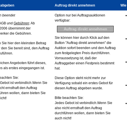
 abgeben
Auftrag direkt annehmen
Wie 
n beendet
Option nur bei Auftragsauktionen
verfügbar:
AGB und
Gebühren
: Ab
2006 übernimmt der
erker die Gebühren.
Sie können hier durch Klick auf den
Button "Auftrag direkt annehmen" die
 Sie hier den kleinsten Betrag
Auktion sofort beenden und den Auftrag
r den Sie bereit sind, den Auftrag
zum festgelegten Preis durchführen.
uführen.
Vorraussetzung ist, daß der
eichen Angeboten führt dieses,
Auftraggeber einen Festpreis bestimmt
s als erstes eingegangen ist.
hat.
beachten Sie:
Diese Option steht nicht mehr zur
Gebot ist verbindlich.Wenn Sie
Verfügung sobald ein erstes Gebot für
icht ernsthaft den Auftrag
diesen Auftrag abgeben wurde.
ühren wollen, dann bieten Sie
Bitte beachten Sie:
icht!
Jedes Gebot ist verbindlich.Wenn Sie
also nicht ernsthaft den Auftrag
durchführen wollen, dann bieten Sie
auch nicht!