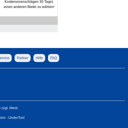
Kostenvoranschlägen 30 Tage)
einen anderen Bieter zu wählen!
ervice
Partner
Hilfe
FAQ
zzgl. Mwst.
gern - UnderTool