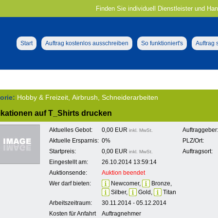
Finden Sie individuell Dienstleister und Ha
Start
Auftrag kostenlos ausschreiben
So funktioniert's
Auftrag
orie:
Hobby & Freizeit, Airbrush, Schneiderarbeiten
ikationen auf T_Shirts drucken
Aktuelles Gebot:
0,00 EUR
Auftraggeber
inkl. MwSt.
Aktuelle Ersparnis:
0%
PLZ/Ort:
Startpreis:
0,00 EUR
Auftragsort:
inkl. MwSt.
Eingestellt am:
26.10.2014 13:59:14
Auktionsende:
Auktion beendet
Wer darf bieten:
Newcomer,
Bronze,
Silber,
Gold,
Titan
Arbeitszeitraum:
30.11.2014 - 05.12.2014
Kosten für Anfahrt
Auftragnehmer