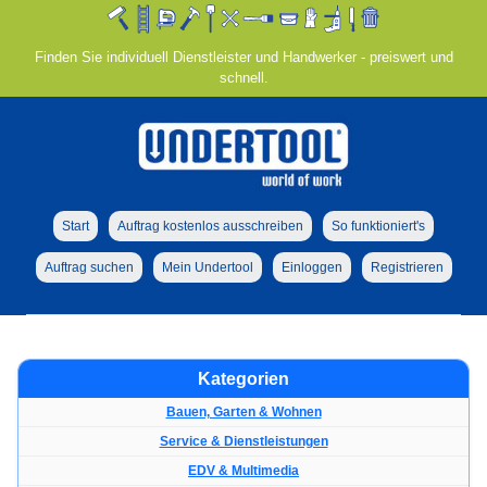
Finden Sie individuell Dienstleister und Handwerker - preiswert und
schnell.
Start
Auftrag kostenlos ausschreiben
So funktioniert's
Auftrag suchen
Mein Undertool
Einloggen
Registrieren
Kategorien
Bauen, Garten & Wohnen
Service & Dienstleistungen
EDV & Multimedia