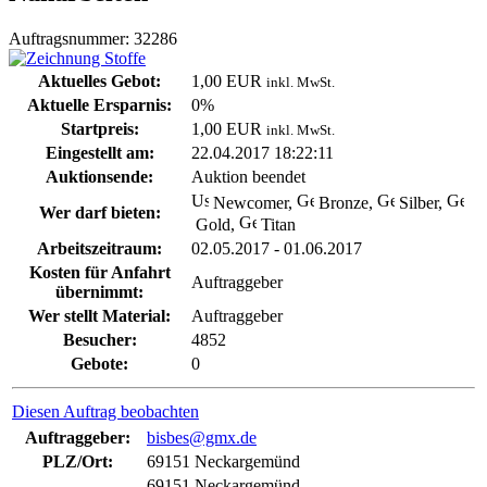
Auftragsnummer: 32286
Aktuelles Gebot:
1,00 EUR
inkl. MwSt.
Aktuelle Ersparnis:
0%
Startpreis:
1,00 EUR
inkl. MwSt.
Eingestellt am:
22.04.2017 18:22:11
Auktionsende:
Auktion beendet
Newcomer,
Bronze,
Silber,
Wer darf bieten:
Gold,
Titan
Arbeitszeitraum:
02.05.2017 - 01.06.2017
Kosten für Anfahrt
Auftraggeber
übernimmt:
Wer stellt Material:
Auftraggeber
Besucher:
4852
Gebote:
0
Diesen Auftrag beobachten
Auftraggeber:
bisbes@gmx.de
PLZ/Ort:
69151 Neckargemünd
69151 Neckargemünd