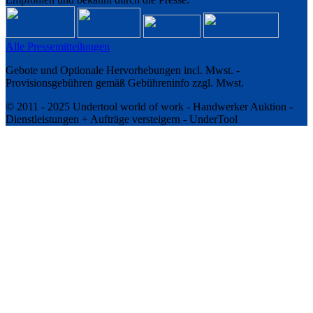
Alle Pressemitteilungen
Gebote und Optionale Hervorhebungen incl. Mwst. -
Provisionsgebühren gemäß Gebühreninfo zzgl. Mwst.
© 2011 - 2025 Undertool world of work - Handwerker Auktion -
Dienstleistungen + Aufträge versteigern - UnderTool