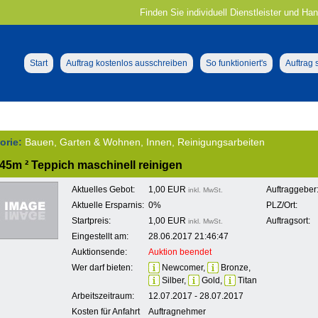
Finden Sie individuell Dienstleister und Ha
Start
Auftrag kostenlos ausschreiben
So funktioniert's
Auftrag
orie:
Bauen, Garten & Wohnen, Innen, Reinigungsarbeiten
45m ² Teppich maschinell reinigen
Aktuelles Gebot:
1,00 EUR
Auftraggeber
inkl. MwSt.
Aktuelle Ersparnis:
0%
PLZ/Ort:
Startpreis:
1,00 EUR
Auftragsort:
inkl. MwSt.
Eingestellt am:
28.06.2017 21:46:47
Auktionsende:
Auktion beendet
Wer darf bieten:
Newcomer,
Bronze,
Silber,
Gold,
Titan
Arbeitszeitraum:
12.07.2017 - 28.07.2017
Kosten für Anfahrt
Auftragnehmer