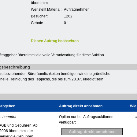
übernimmt:
Wer stellt Material:
Auftragnehmer
Besucher:
1262
Gebote:
0
Diesen Auftrag beobachten
ftraggeber übernimmt die volle Verantwortung für diese Auktion
gsbeschreibung
 zu beziehenden Büroräumlichkeiten benötigen wir eine gründliche
nelle Reinigung des Teppichs, die bis zum 28.07. erledigt sein
 abgeben
Auftrag direkt annehmen
Wie 
n beendet
Option nur bei Auftragsauktionen
verfügbar:
AGB und
Gebühren
: Ab
2006 übernimmt der
erker die Gebühren.