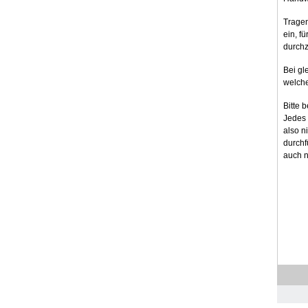
Tragen
ein, fü
durchz
Bei gl
welche
Bitte 
Jedes 
also n
durchf
auch n