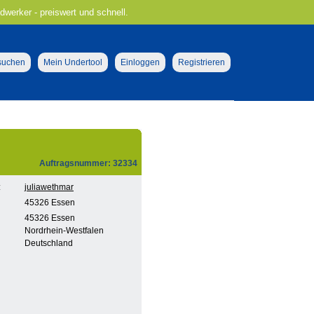
ndwerker - preiswert und schnell.
 suchen
Mein Undertool
Einloggen
Registrieren
Auftragsnummer: 32334
:
juliawethmar
45326 Essen
45326 Essen
Nordrhein-Westfalen
Deutschland