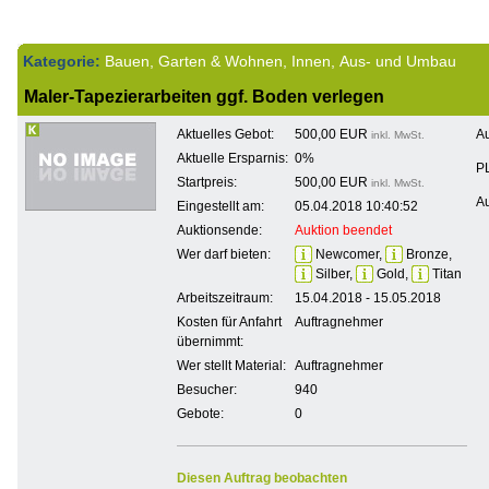
Kategorie:
Bauen, Garten & Wohnen, Innen, Aus- und Umbau
Maler-Tapezierarbeiten ggf. Boden verlegen
Aktuelles Gebot:
500,00 EUR
Au
inkl. MwSt.
Aktuelle Ersparnis:
0%
PL
Startpreis:
500,00 EUR
inkl. MwSt.
Au
Eingestellt am:
05.04.2018 10:40:52
Auktionsende:
Auktion beendet
Wer darf bieten:
Newcomer,
Bronze,
Silber,
Gold,
Titan
Arbeitszeitraum:
15.04.2018 - 15.05.2018
Kosten für Anfahrt
Auftragnehmer
übernimmt:
Wer stellt Material:
Auftragnehmer
Besucher:
940
Gebote:
0
Diesen Auftrag beobachten