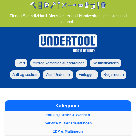
Finden Sie individuell Dienstleister und Handwerker - preiswert und
schnell.
Start
Auftrag kostenlos ausschreiben
So funktioniert's
Auftrag suchen
Mein Undertool
Einloggen
Registrieren
Kategorien
Bauen, Garten & Wohnen
Service & Dienstleistungen
EDV & Multimedia