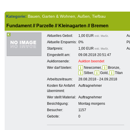
Kategorie:
Bauen, Garten & Wohnen, Außen, Tiefbau
Fundament // Parzelle // Kleinagarten // Bremen
Aktuelles Gebot:
1,00 EUR
Au
inkl. MwSt.
Aktuelle Ersparnis:
0%
PL
Startpreis:
1,00 EUR
Au
inkl. MwSt.
Eingestellt am:
09.08.2018 20:51:47
Auktionsende:
Auktion beendet
Wer darf bieten:
Newcomer,
Bronze,
Silber,
Gold,
Titan
Arbeitszeitraum:
28.08.2018 - 24.09.2018
Kosten für Anfahrt
Auftragnehmer
übernimmt:
Wer stellt Material:
Auftragnehmer
Besichtigung:
Montag morgens
Besucher:
1157
Gebote:
0