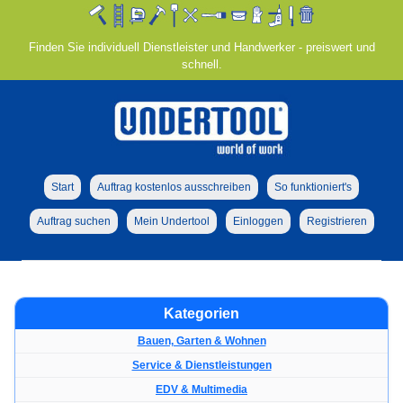
Finden Sie individuell Dienstleister und Handwerker - preiswert und
schnell.
Start
Auftrag kostenlos ausschreiben
So funktioniert's
Auftrag suchen
Mein Undertool
Einloggen
Registrieren
Kategorien
Bauen, Garten & Wohnen
Service & Dienstleistungen
EDV & Multimedia