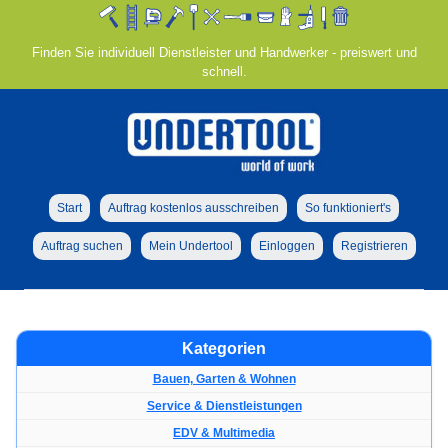
Finden Sie individuell Dienstleister und Handwerker - preiswert und
schnell.
Start
Auftrag kostenlos ausschreiben
So funktioniert's
Auftrag suchen
Mein Undertool
Einloggen
Registrieren
Kategorien
Bauen, Garten & Wohnen
Service & Dienstleistungen
EDV & Multimedia