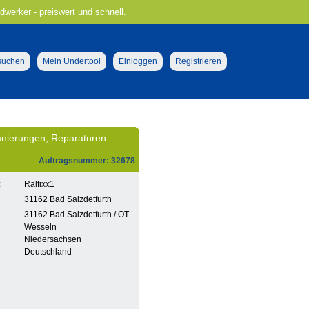
ndwerker - preiswert und schnell.
 suchen
Mein Undertool
Einloggen
Registrieren
anierungen, Reparaturen
Auftragsnummer: 32678
:
Ralfixx1
31162 Bad Salzdetfurth
31162 Bad Salzdetfurth / OT
Wesseln
Niedersachsen
Deutschland