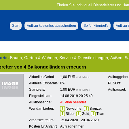
Finden Sie individuell Dienstleister und Ha
Start
Auftrag kostenlos ausschreiben
So funktioniert's
Auftrag
orie:
Bauen, Garten & Wohnen, Service & Dienstleistungen, Außen, S
bretter von 4 Balkongeländern erneuern
Aktuelles Gebot:
1,00 EUR
Auftraggeber
inkl. MwSt.
Aktuelle Ersparnis:
0%
PLZ/Ort:
Startpreis:
1,00 EUR
Auftragsort:
inkl. MwSt.
Eingestellt am:
14.08.2019 20:25:49
Auktionsende:
Auktion beendet
Wer darf bieten:
Newcomer,
Bronze,
Silber,
Gold,
Titan
Arbeitszeitraum:
15.04.2020 - 20.04.2020
Kosten für Anfahrt
Auftragnehmer