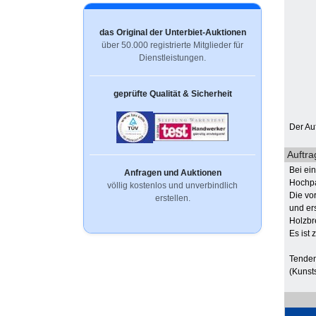
das Original der Unterbiet-Auktionen
über 50.000 registrierte Mitglieder für
Dienstleistungen.
geprüfte Qualität & Sicherheit
Der Au
Auftra
Bei ei
Anfragen und Auktionen
Hochpa
völlig kostenlos und unverbindlich
Die vo
erstellen.
und er
Holzbre
Es ist
Tenden
(Kunsts