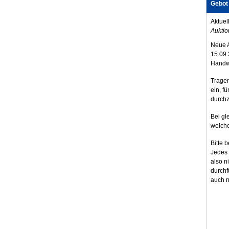
Gebot
Aktuel
Auktio
Neue 
15.09.
Handw
Tragen
ein, fü
durchz
Bei gl
welche
Bitte 
Jedes 
also n
durchf
auch n