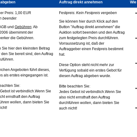
 abgeben
Auftrag direkt annehmen
Wie 
ler Preis: 1,00 EUR
Festpreis:
Kein Festpreis vergeben
n beendet
Sie können hier durch Klick auf den
AGB und
Gebühren
: Ab
Button "Auftrag direkt annehmen" die
2006 übernimmt der
Auktion sofort beenden und den Auftrag
erker die Gebühren.
zum festgelegten Preis durchführen.
Vorraussetzung ist, daß der
 Sie hier den kleinsten Betrag
Auftraggeber einen Festpreis bestimmt
r den Sie bereit sind, den Auftrag
hat.
uführen.
Diese Option steht nicht mehr zur
eichen Angeboten führt dieses,
Verfügung sobald ein erstes Gebot für
s als erstes eingegangen ist.
diesen Auftrag abgeben wurde.
beachten Sie:
Bitte beachten Sie:
Gebot ist verbindlich.Wenn Sie
Jedes Gebot ist verbindlich.Wenn Sie
icht ernsthaft den Auftrag
also nicht ernsthaft den Auftrag
ühren wollen, dann bieten Sie
durchführen wollen, dann bieten Sie
icht!
auch nicht!