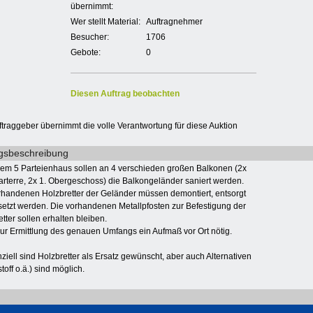
übernimmt:
Wer stellt Material:
Auftragnehmer
Besucher:
1706
Gebote:
0
Diesen Auftrag beobachten
ftraggeber übernimmt die volle Verantwortung für diese Auktion
gsbeschreibung
nem 5 Parteienhaus sollen an 4 verschieden großen Balkonen (2x
rterre, 2x 1. Obergeschoss) die Balkongeländer saniert werden.
rhandenen Holzbretter der Geländer müssen demontiert, entsorgt
setzt werden. Die vorhandenen Metallpfosten zur Befestigung der
tter sollen erhalten bleiben.
 zur Ermittlung des genauen Umfangs ein Aufmaß vor Ort nötig.
ziell sind Holzbretter als Ersatz gewünscht, aber auch Alternativen
toff o.ä.) sind möglich.