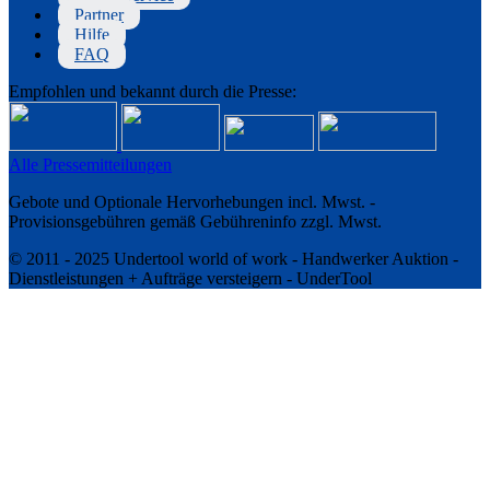
Partner
Hilfe
FAQ
Empfohlen und bekannt durch die Presse:
Alle Pressemitteilungen
Gebote und Optionale Hervorhebungen incl. Mwst. -
Provisionsgebühren gemäß Gebühreninfo zzgl. Mwst.
© 2011 - 2025 Undertool world of work - Handwerker Auktion -
Dienstleistungen + Aufträge versteigern - UnderTool