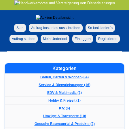
Start
Auftrag kostenlos ausschreiben
So funktioniert's
Auftrag suchen
Mein Undertool
Einloggen
Registrieren
Kategorien
Bauen, Garten & Wohnen (84)
Service & Dienstleistungen (16)
EDV & Multimedia (2)
Hobby & Freizeit (1)
KfZ (6)
Umzüge & Transporte (10)
Gesuche Baumaterial & Produkte (2)