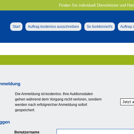
Finden Sie individuell Dienstleister und Ha
Start
Auftrag kostenlos ausschreiben
So funktioniert's
Auftrag
nmeldung
Die Anmeldung ist kostenlos. Ihre Auktionsdaten
gehen während dem Vorgang nicht verloren, sondern
werden nach erfolgreicher Anmeldung sofort
gespeichert.
oggen
Benutzername