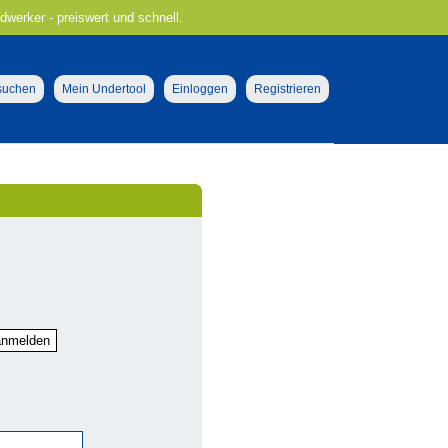
ndwerker - preiswert und schnell.
 suchen
Mein Undertool
Einloggen
Registrieren