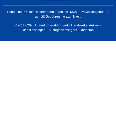
Gebote und Optionale Hervorhebungen incl. Mwst. - Provisionsgebühren
gemäß Gebühreninfo zzgl. Mwst.
© 2011 - 2025 Undertool world of work - Handwerker Auktion -
Dienstleistungen + Aufträge versteigern - UnderTool