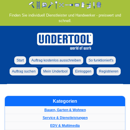
Finden Sie individuell Dienstleister und Handwerker - preiswert und
schnell.
Start
Auftrag kostenlos ausschreiben
So funktioniert's
Auftrag suchen
Mein Undertool
Einloggen
Registrieren
Kategorien
Bauen, Garten & Wohnen
Service & Dienstleistungen
EDV & Multimedia