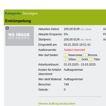
Kategorie:
Sonstiges
Entrümpelung
Aktuelles Gebot:
200,00 EUR
Au
inkl. MwSt.
Aktuelle Ersparnis:
0%
PL
Startpreis:
200,00 EUR
Au
inkl. MwSt.
Eingestellt am:
05.01.2025 18:51:42
Auktionsende:
Auktion beendet
Wer darf bieten:
Newcomer,
Bronze,
Silber,
Gold,
Titan
Arbeitszeitraum:
01.03.2025 - 15.03.2025
Kosten für Anfahrt
Auftragnehmer
übernimmt:
Wer stellt Material:
Auftragnehmer
Besucher:
748
Gebote:
0
Diesen Auftrag beobachten