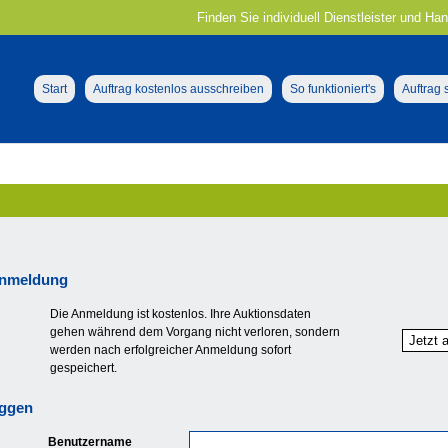
Finden Sie individuell Dienstleister und Ha
Start
Auftrag kostenlos ausschreiben
So funktioniert's
Auftrag
nmeldung
Die Anmeldung ist kostenlos. Ihre Auktionsdaten
gehen während dem Vorgang nicht verloren, sondern
werden nach erfolgreicher Anmeldung sofort
gespeichert.
oggen
Benutzername