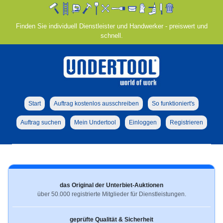
Finden Sie individuell Dienstleister und Handwerker - preiswert und
schnell.
Start
Auftrag kostenlos ausschreiben
So funktioniert's
Auftrag suchen
Mein Undertool
Einloggen
Registrieren
das Original der Unterbiet-Auktionen
über 50.000 registrierte Mitglieder für Dienstleistungen.
geprüfte Qualität & Sicherheit