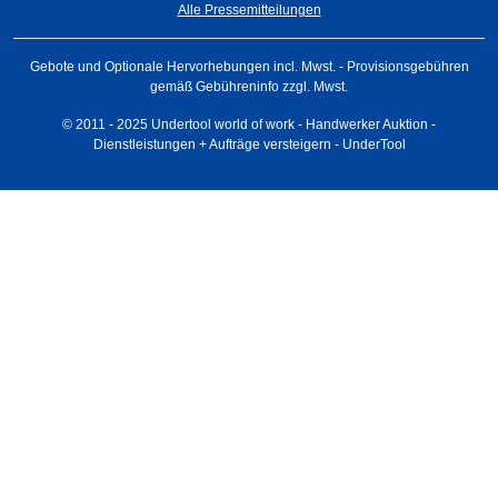
Alle Pressemitteilungen
Gebote und Optionale Hervorhebungen incl. Mwst. - Provisionsgebühren
gemäß Gebühreninfo zzgl. Mwst.
© 2011 - 2025 Undertool world of work - Handwerker Auktion -
Dienstleistungen + Aufträge versteigern - UnderTool