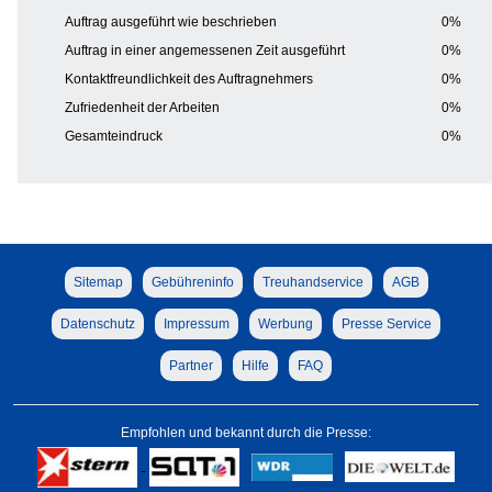
Auftrag ausgeführt wie beschrieben
0%
Auftrag in einer angemessenen Zeit ausgeführt
0%
Kontaktfreundlichkeit des Auftragnehmers
0%
Zufriedenheit der Arbeiten
0%
Gesamteindruck
0%
Sitemap
Gebühreninfo
Treuhandservice
AGB
Datenschutz
Impressum
Werbung
Presse Service
Partner
Hilfe
FAQ
Empfohlen und bekannt durch die Presse: