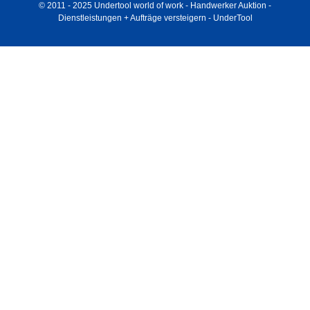
© 2011 - 2025 Undertool world of work - Handwerker Auktion -
Dienstleistungen + Aufträge versteigern - UnderTool