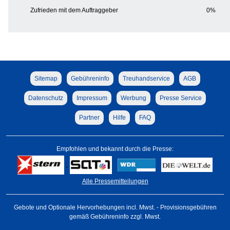
Zufrieden mit dem Auftraggeber
0%
Sitemap
Gebühreninfo
Treuhandservice
AGB
Datenschutz
Impressum
Werbung
Presse Service
Partner
Hilfe
FAQ
Empfohlen und bekannt durch die Presse:
Alle Pressemitteilungen
Gebote und Optionale Hervorhebungen incl. Mwst. - Provisionsgebühren
gemäß Gebühreninfo zzgl. Mwst.