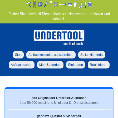
Finden Sie individuell Dienstleister und Handwerker - preiswert und
schnell.
Start
Auftrag kostenlos ausschreiben
So funktioniert's
Auftrag suchen
Mein Undertool
Einloggen
Registrieren
das Original der Unterbiet-Auktionen
über 50.000 registrierte Mitglieder für Dienstleistungen.
geprüfte Qualität & Sicherheit