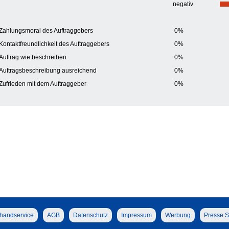
negativ
Zahlungsmoral des Auftraggebers
0%
Kontaktfreundlichkeit des Auftraggebers
0%
Auftrag wie beschreiben
0%
Auftragsbeschreibung ausreichend
0%
Zufrieden mit dem Auftraggeber
0%
handservice
AGB
Datenschutz
Impressum
Werbung
Presse S