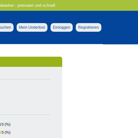
ndwerker - preiswert und schnell.
 suchen
Mein Undertool
Einloggen
Registrieren
0 (%)
0 (%)