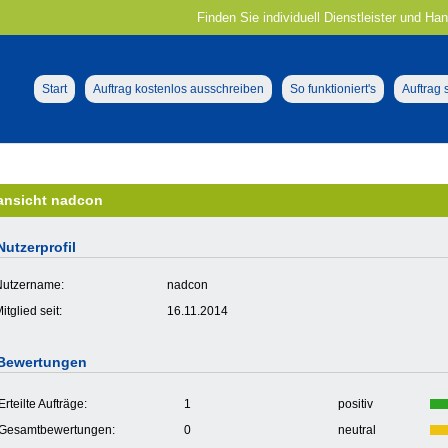
Finden Sie individuell Dienstleister und Ha
Start
Auftrag kostenlos ausschreiben
So funktioniert's
Auftrag
lansicht nadcon
Nutzerprofil
Nutzername:
nadcon
itglied seit:
16.11.2014
Bewertungen
Erteilte Aufträge:
1
positiv
Gesamtbewertungen:
0
neutral