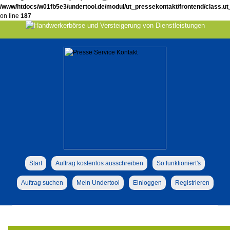
/www/htdocs/w01fb5e3/undertool.de/modul/ut_pressekontakt/frontend/class.u
on line
187
Start
Auftrag kostenlos ausschreiben
So funktioniert's
Auftrag suchen
Mein Undertool
Einloggen
Registrieren