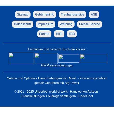
Sitemap
Gebühreninfo
Treuhandservice
AGB
Datenschutz
Impressum
Werbung
Presse Service
Partner
Hilfe
FAQ
Empfohlen und bekannt durch die Presse:
Alle Pressemitteilungen
Gebote und Optionale Hervorhebungen incl. Mwst. - Provisionsgebühren
gemäß Gebühreninfo zzgl. Mwst.
© 2011 - 2025 Undertool world of work - Handwerker Auktion -
Dienstleistungen + Aufträge versteigern - UnderTool