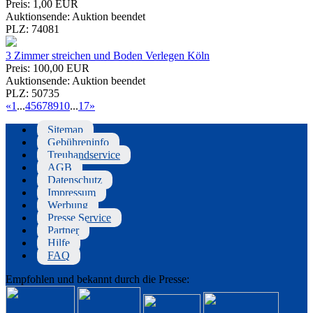
Preis:
1,00 EUR
Auktionsende:
Auktion beendet
PLZ:
74081
3 Zimmer streichen und Boden Verlegen Köln
Preis:
100,00 EUR
Auktionsende:
Auktion beendet
PLZ:
50735
«
1
...
4
5
6
7
8
9
10
...
17
»
Sitemap
Gebühreninfo
Treuhandservice
AGB
Datenschutz
Impressum
Werbung
Presse Service
Partner
Hilfe
FAQ
Empfohlen und bekannt durch die Presse: