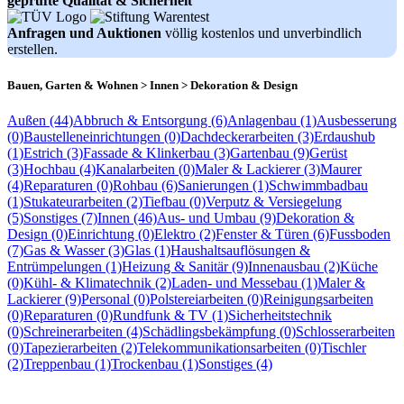
geprüfte Qualität & Sicherheit
Anfragen und Auktionen
völlig kostenlos und unverbindlich
erstellen.
Bauen, Garten & Wohnen > Innen > Dekoration & Design
Außen (44)
Abbruch & Entsorgung (6)
Anlagenbau (1)
Ausbesserung
(0)
Baustelleneinrichtungen (0)
Dachdeckerarbeiten (3)
Erdaushub
(1)
Estrich (3)
Fassade & Klinkerbau (3)
Gartenbau (9)
Gerüst
(3)
Hochbau (4)
Kanalarbeiten (0)
Maler & Lackierer (3)
Maurer
(4)
Reparaturen (0)
Rohbau (6)
Sanierungen (1)
Schwimmbadbau
(1)
Stukateurarbeiten (2)
Tiefbau (0)
Verputz & Versiegelung
(5)
Sonstiges (7)
Innen (46)
Aus- und Umbau (9)
Dekoration &
Design (0)
Einrichtung (0)
Elektro (2)
Fenster & Türen (6)
Fussboden
(7)
Gas & Wasser (3)
Glas (1)
Haushaltsauflösungen &
Entrümpelungen (1)
Heizung & Sanitär (9)
Innenausbau (2)
Küche
(0)
Kühl- & Klimatechnik (2)
Laden- und Messebau (1)
Maler &
Lackierer (9)
Personal (0)
Polstereiarbeiten (0)
Reinigungsarbeiten
(0)
Reparaturen (0)
Rundfunk & TV (1)
Sicherheitstechnik
(0)
Schreinerarbeiten (4)
Schädlingsbekämpfung (0)
Schlosserarbeiten
(0)
Tapezierarbeiten (2)
Telekommunikationsarbeiten (0)
Tischler
(2)
Treppenbau (1)
Trockenbau (1)
Sonstiges (4)