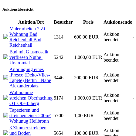
Auktionsübersicht
Auktion/Ort
Besucher
Preis
Auktionsende
Malerarbeiten 2 Zi
Wohnung Bad
Auktion
1314
600,00 EUR
8
Reichenhall Bad
beendet
Reichenhall
Bad mit Glasmosaik
Auktion
verfliesen Nuthe-
5242
1.000,00 EUR
1
beendet
Urstromtal
Anbringung eines
iFresco (Deko-Vlies-
Auktion
9446
200,00 EUR
1
Tapete) Berlin - Nähe
beendet
Alexanderplatz
Wohnräume
Auktion
streichen Oberhaching
5174
1.000,00 EUR
8
beendet
OT Oberbiberg
Tapezieren und
Auktion
streichen einer 200m²
5700
1,00 EUR
7
beendet
Wohunug Heilbronn
3 Zimmer streichen
Auktion
und Boden
5654
100,00 EUR
5
beendet