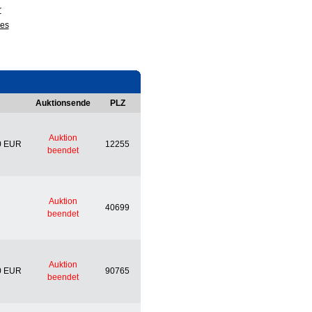
r
ges
Auktionsende
PLZ
Auktion
0 EUR
12255
beendet
Auktion
40699
beendet
Auktion
0 EUR
90765
beendet