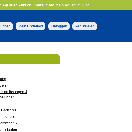
ng Aquarien Auktion Frankfurt am Main Aquarium Einr...
 suchen
Mein Undertool
Einloggen
Registrieren
tung
den
ltsauflösungen &
pelungen
 Lackierer
ungsarbeiten
eitstechnik
erarbeiten