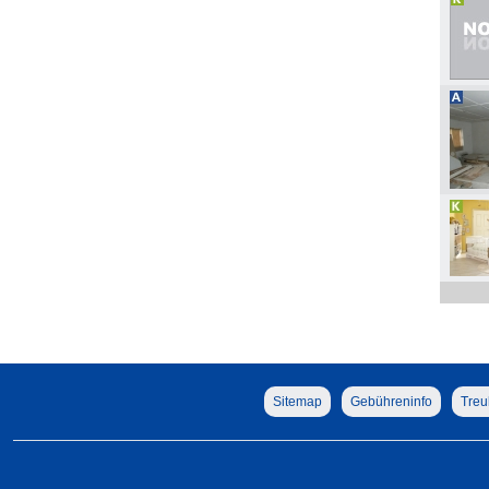
Sitemap
Gebühreninfo
Treu