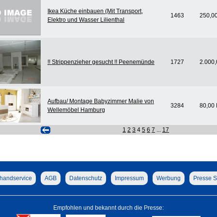
Ikea Küche einbauen (Mit Transport,
1463
250,0
Elektro und Wasser Lilienthal
!! Strippenzieher gesucht !! Peenemünde
1727
2.000
Aufbau/ Montage Babyzimmer Malie von
3284
80,00
Wellemöbel Hamburg
1
2
3
4
5
6
7
...
17
handservice
AGB
Datenschutz
Impressum
Werbung
Presse S
Empfohlen und bekannt durch die Presse: