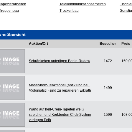
Tapezierarbeiten
Telekommunikationsarbeiten
Tischle
Treppenbau
Trockenbau
Sonsti
onsübersicht
Auktion/Ort
Besucher
Preis
Schränkchen anfertigen Berlin-Rudow
1472
150,0
Massivholz-Teakmöbel (antik und neu
1499
/Kolonialstil) sind zu reparieren Erkrath
Wand auf hell-Crem-Tapeten weiß
streichen und Korkboden Click-System
1596
108,0
verlegen fürth