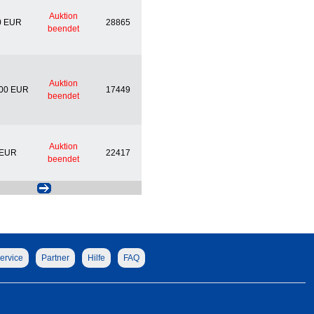
Auktion
0 EUR
28865
beendet
Auktion
,00 EUR
17449
beendet
Auktion
 EUR
22417
beendet
ervice
Partner
Hilfe
FAQ