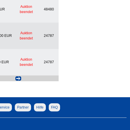
Auktion
EUR
48480
beendet
Auktion
,00 EUR
24787
beendet
Auktion
0 EUR
24787
beendet
ervice
Partner
Hilfe
FAQ