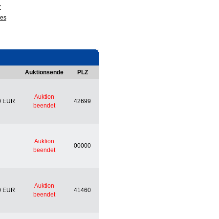
r
ges
Auktionsende
PLZ
Auktion
0 EUR
42699
beendet
Auktion
00000
beendet
Auktion
0 EUR
41460
beendet