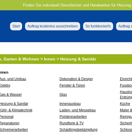
Finden Sie individuell Dienstleister und Handwerker für Heizung A
Start
Auftrag kostenlos ausschreiben
So funktioniert's
Auftrag
, Garten & Wohnen > Innen > Heizung & Sanitär
Innen
Aus- und Umbau
Dekoration & Design
Einrich
Elektro
Fenster & Türen
Fussbo
Hausha
Gas & Wasser
Glas
Entrüm
Heizung & Sanitär
Innenausbau
Küche
Kühl- & Klimatechnik
Laden- und Messebau
Maler &
Personal
Polstereiarbeiten
Reinig
Reparaturen
Rundfunk & TV
Sicherh
Schreinerarbeiten
Schädlingsbekämpfung
Schloss