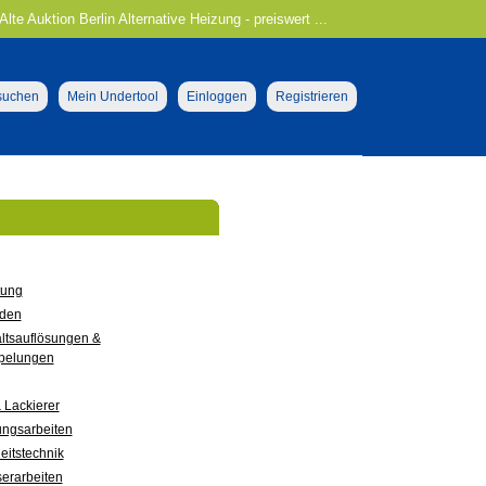
lte Auktion Berlin Alternative Heizung - preiswert ...
 suchen
Mein Undertool
Einloggen
Registrieren
tung
den
ltsauflösungen &
pelungen
 Lackierer
ungsarbeiten
eitstechnik
erarbeiten