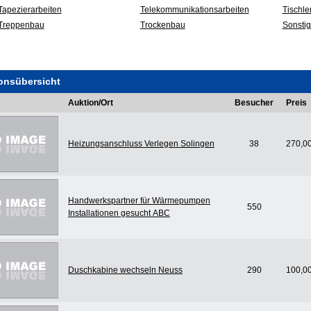
Tapezierarbeiten
Telekommunikationsarbeiten
Tischle
Treppenbau
Trockenbau
Sonsti
onsübersicht
Auktion/Ort
Besucher
Preis
Heizungsanschluss Verlegen Solingen
38
270,0
Handwerkspartner für Wärmepumpen
550
Installationen gesucht ABC
Duschkabine wechseln Neuss
290
100,0