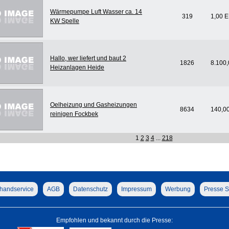
Wärmepumpe Luft Wasser ca. 14
319
1,00 
KW Spelle
Hallo, wer liefert und baut 2
1826
8.100
Heizanlagen Heide
Oelheizung und Gasheizungen
8634
140,0
reinigen Fockbek
1
2
3
4
...
218
handservice
AGB
Datenschutz
Impressum
Werbung
Presse S
Empfohlen und bekannt durch die Presse: