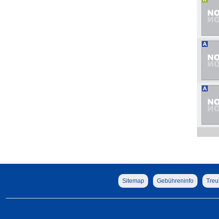
Sitemap
Gebühreninfo
Treu