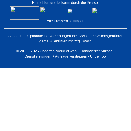
Empfohlen und bekannt durch die Presse:
Alle Pressemitteilungen
Gebote und Optionale Hervorhebungen incl. Mwst. - Provisionsgebühren
gemäß Gebühreninfo zzgl. Mwst.
© 2011 - 2025 Undertool world of work - Handwerker Auktion -
Dienstleistungen + Aufträge versteigern - UnderTool