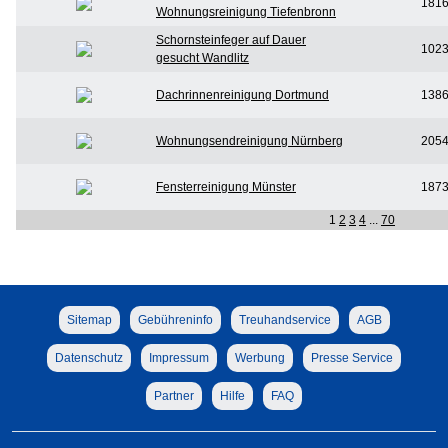
181
Wohnungsreinigung Tiefenbronn
Schornsteinfeger auf Dauer
102
gesucht Wandlitz
Dachrinnenreinigung Dortmund
138
Wohnungsendreinigung Nürnberg
205
Fensterreinigung Münster
187
1
2
3
4
...
70
Sitemap
Gebühreninfo
Treuhandservice
AGB
Datenschutz
Impressum
Werbung
Presse Service
Partner
Hilfe
FAQ