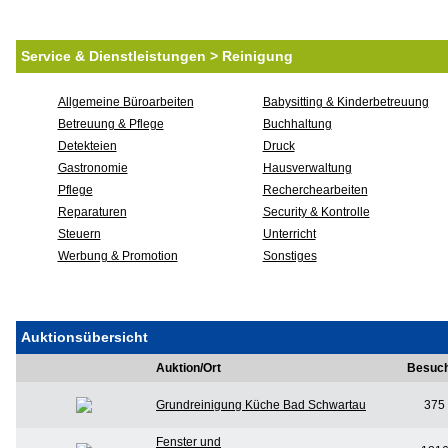
Service & Dienstleistungen > Reinigung
Allgemeine Büroarbeiten
Babysitting & Kinderbetreuung
Betreuung & Pflege
Buchhaltung
Detekteien
Druck
Gastronomie
Hausverwaltung
Pflege
Recherchearbeiten
Reparaturen
Security & Kontrolle
Steuern
Unterricht
Werbung & Promotion
Sonstiges
Auktionsübersicht
Auktion/Ort
Besuc
Grundreinigung Küche Bad Schwartau
375
Fenster und