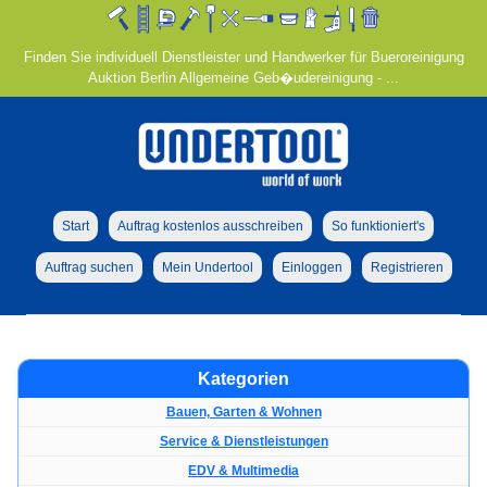
Finden Sie individuell Dienstleister und Handwerker für Bueroreinigung
Auktion Berlin Allgemeine Geb�udereinigung - ...
Start
Auftrag kostenlos ausschreiben
So funktioniert's
Auftrag suchen
Mein Undertool
Einloggen
Registrieren
Kategorien
Bauen, Garten & Wohnen
Service & Dienstleistungen
EDV & Multimedia