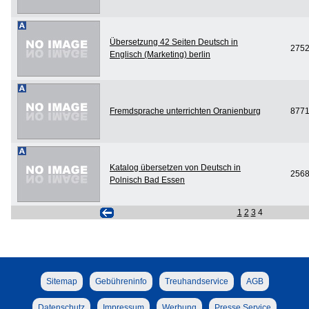
Übersetzung 42 Seiten Deutsch in
275
Englisch (Marketing) berlin
Fremdsprache unterrichten Oranienburg
877
Katalog übersetzen von Deutsch in
256
Polnisch Bad Essen
1
2
3
4
Sitemap
Gebühreninfo
Treuhandservice
AGB
Datenschutz
Impressum
Werbung
Presse Service