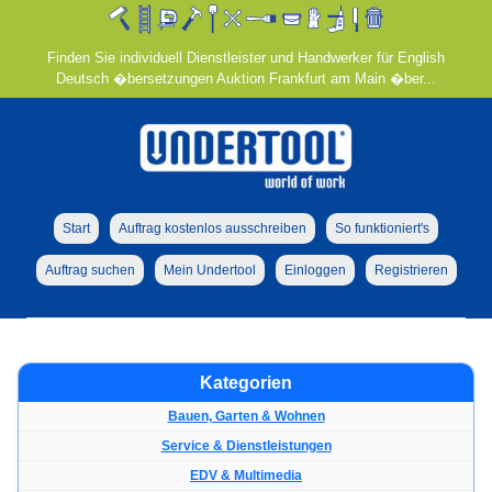
Finden Sie individuell Dienstleister und Handwerker für English
Deutsch �bersetzungen Auktion Frankfurt am Main �ber...
Start
Auftrag kostenlos ausschreiben
So funktioniert's
Auftrag suchen
Mein Undertool
Einloggen
Registrieren
Kategorien
Bauen, Garten & Wohnen
Service & Dienstleistungen
EDV & Multimedia