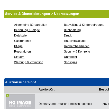
Service & Dienstleistungen > Übersetzungen
Allgemeine Büroarbeiten
Babysitting & Kinderbetreuung
Betreuung & Pflege
Buchhaltung
Detekteien
Druck
Gastronomie
Hausverwaltung
Pflege
Recherchearbeiten
Reparaturen
Security & Kontrolle
Steuern
Unterricht
Werbung & Promotion
Sonstiges
Auktionsübersicht
Auktion/Ort
Besuc
Übersetzung Deutsch-Englisch Bielefeld
287