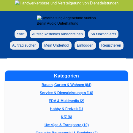
Start
Auftrag kostenlos ausschreiben
So funktioniert's
Auftrag suchen
Mein Undertool
Einloggen
Registrieren
Kategorien
Bauen, Garten & Wohnen (84)
Service & Dienstleistungen (16)
EDV & Multimedia (2)
Hobby & Freizeit (1)
KfZ (6)
Umzüge & Transporte (10)