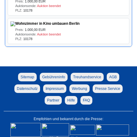
Preis:
1.000,00 EUR
Auktionsende:
Auktion beendet
PLZ:
10178
Wohnzimmer in Kino umbauen Berlin
Preis:
1.000,00 EUR
Auktionsende:
Auktion beendet
PLZ:
10178
Sitemap
Gebühreninfo
Treuhandservice
AGB
Datenschutz
Impressum
Werbung
Presse Service
Partner
Hilfe
FAQ
Empfohlen und bekannt durch die Presse: