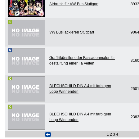
Airbrush für VW-Bus Stuttgart
893
VW Bus lackieren Stuttgart
906
Graffitikünstler oder Fassadenmaler für
316
gestalltung einer Fa Velten
BLECHSCHILD DIN A 4 mit farbigem
250
Logo Winnenden
BLECHSCHILD DIN A 4 mit farbigem
238
Logo Winnenden
1
2
3
4