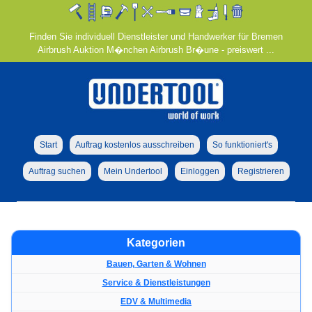
Finden Sie individuell Dienstleister und Handwerker für Bremen
Airbrush Auktion M�nchen Airbrush Br�une - preiswert ...
Start
Auftrag kostenlos ausschreiben
So funktioniert's
Auftrag suchen
Mein Undertool
Einloggen
Registrieren
Kategorien
Bauen, Garten & Wohnen
Service & Dienstleistungen
EDV & Multimedia