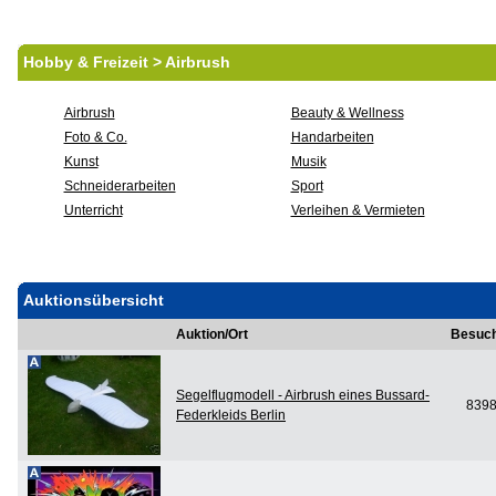
Hobby & Freizeit > Airbrush
Airbrush
Beauty & Wellness
Foto & Co.
Handarbeiten
Kunst
Musik
Schneiderarbeiten
Sport
Unterricht
Verleihen & Vermieten
Auktionsübersicht
Auktion/Ort
Besuc
Segelflugmodell - Airbrush eines Bussard-
839
Federkleids Berlin