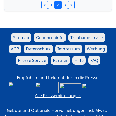
«
1
2
3
»
Sitemap
Gebühreninfo
Treuhandservice
AGB
Datenschutz
Impressum
Werbung
Presse Service
Partner
Hilfe
FAQ
Empfohlen und bekannt durch die Presse:
Alle Pressemitteilungen
Gebote und Optionale Hervorhebungen incl. Mwst. -