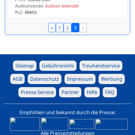
Auktionsende:
Auktion beendet
PLZ:
30453
«
1
2
3
»
Sitemap
Gebühreninfo
Treuhandservice
AGB
Datenschutz
Impressum
Werbung
Presse Service
Partner
Hilfe
FAQ
Empfohlen und bekannt durch die Presse:
Alle Pressemitteilungen