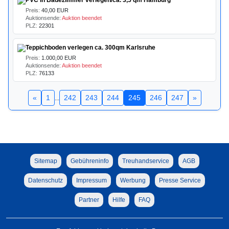
PVC in Badezimmer verlegen/ca. 3,5 qm Hamburg
Preis:
40,00 EUR
Auktionsende:
Auktion beendet
PLZ:
22301
Teppichboden verlegen ca. 300qm Karlsruhe
Preis:
1.000,00 EUR
Auktionsende:
Auktion beendet
PLZ:
76133
«
1
242
243
244
245
246
247
»
...
Sitemap
Gebühreninfo
Treuhandservice
AGB
Datenschutz
Impressum
Werbung
Presse Service
Partner
Hilfe
FAQ