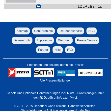
1
2
3
4
5
6
7
...
17
Sitemap
Gebühreninfo
Treuhandservice
AGB
Datenschutz
Impressum
Werbung
Presse Service
Partner
Hilfe
FAQ
Empfohlen und bekannt durch die Presse:
Alle Pressemitteilungen
Gebote und Optionale Hervorhebungen incl. Mwst. - Provisionsgebühren
gemäß Gebühreninfo zzgl. Mwst.
© 2011 - 2025 Undertool world of work - Handwerker Auktion -
Dienstleistungen + Aufträge versteigern - UnderTool