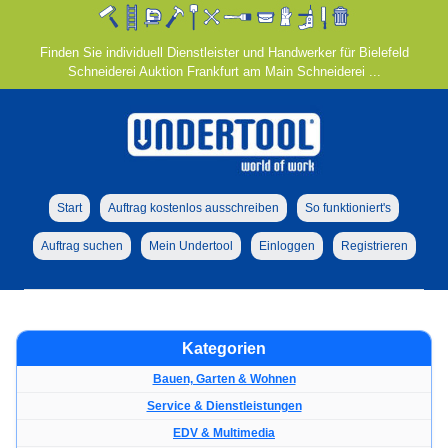
Finden Sie individuell Dienstleister und Handwerker für Bielefeld
Schneiderei Auktion Frankfurt am Main Schneiderei ...
Start
Auftrag kostenlos ausschreiben
So funktioniert's
Auftrag suchen
Mein Undertool
Einloggen
Registrieren
Kategorien
Bauen, Garten & Wohnen
Service & Dienstleistungen
EDV & Multimedia