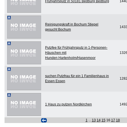
Frühjahrsputz in 50181 Bedburg Bedburg
144
Reinigungskraft in Bochum Stiepel
143
gesucht Bochum
Putzfee für Frühjahrsputz in 1-Personen-
Häuschen mit
132
Hunden Hartenholm/Hasenmoor
suchen Putzfrau für ein 1 Familienhaus in
128
Essen Essen
1 Haus zu putzen Nordkirchen
149
1
...
13
14
15
16
17
18