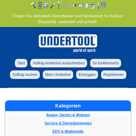
Finden Sie individuell Dienstleister und Handwerker für Auktion
Wuppertal - preiswert und schnell.
Start
Auftrag kostenlos ausschreiben
So funktioniert's
Auftrag suchen
Mein Undertool
Einloggen
Registrieren
Kategorien
Bauen, Garten & Wohnen
Service & Dienstleistungen
EDV & Multimedia