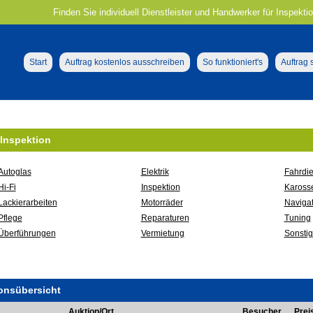
Finden Sie individuell Dienstleister und Handwerker für Inspektio
Start
Auftrag kostenlos ausschreiben
So funktioniert's
Auftrag
 Inspektion
Autoglas
Elektrik
Fahrdie
Hi-Fi
Inspektion
Karosse
Lackierarbeiten
Motorräder
Navigat
Pflege
Reparaturen
Tuning
Überführungen
Vermietung
Sonsti
onsübersicht
Auktion/Ort
Besucher
Prei