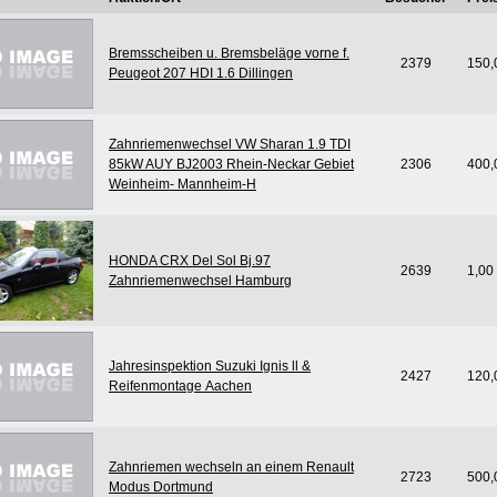
Bremsscheiben u. Bremsbeläge vorne f.
2379
150,
Peugeot 207 HDI 1.6 Dillingen
Zahnriemenwechsel VW Sharan 1.9 TDI
85kW AUY BJ2003 Rhein-Neckar Gebiet
2306
400,
Weinheim- Mannheim-H
HONDA CRX Del Sol Bj.97
2639
1,00
Zahnriemenwechsel Hamburg
Jahresinspektion Suzuki Ignis ll &
2427
120,
Reifenmontage Aachen
Zahnriemen wechseln an einem Renault
2723
500,
Modus Dortmund