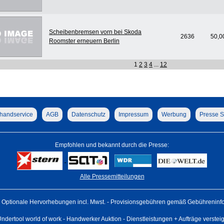
Scheibenbremsen vorn bei Skoda
2636
50,0
Roomster erneuern Berlin
1
2
3
4
...
12
handservice
AGB
Datenschutz
Impressum
Werbung
Presse S
Empfohlen und bekannt durch die Presse:
Alle Pressemitteilungen
Optionale Hervorhebungen incl. Mwst. - Provisionsgebühren gemäß Gebühreninfo 
ndertool world of work - Handwerker Auktion - Dienstleistungen + Aufträge verstei