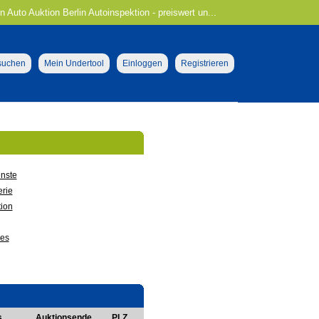
n Auto Auktion Berlin Autoinspektion - preiswert un...
 suchen
Mein Undertool
Einloggen
Registrieren
nste
rie
ion
ges
s
Auktionsende
PLZ