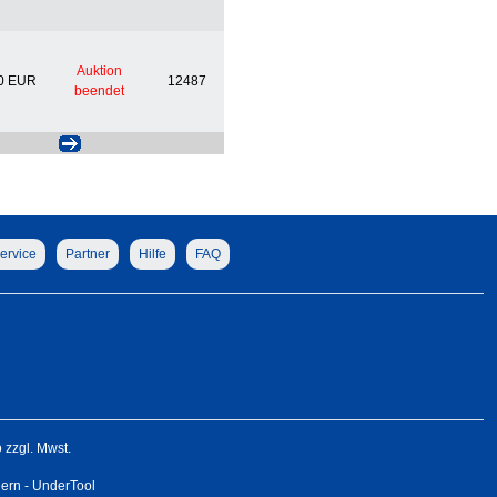
Auktion
0 EUR
12487
beendet
ervice
Partner
Hilfe
FAQ
zzgl. Mwst.
gern - UnderTool