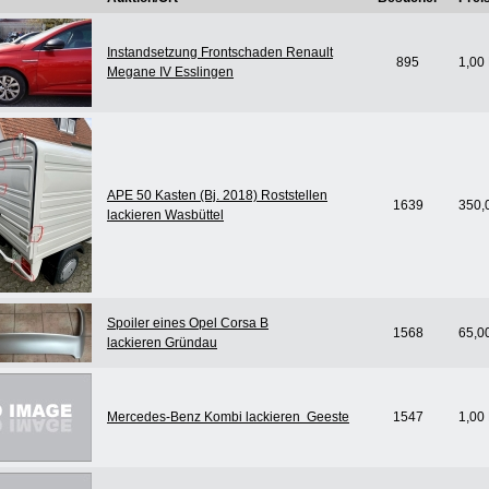
Instandsetzung Frontschaden Renault
895
1,00
Megane IV Esslingen
APE 50 Kasten (Bj. 2018) Roststellen
1639
350,
lackieren Wasbüttel
Spoiler eines Opel Corsa B
1568
65,0
lackieren Gründau
Mercedes-Benz Kombi lackieren Geeste
1547
1,00