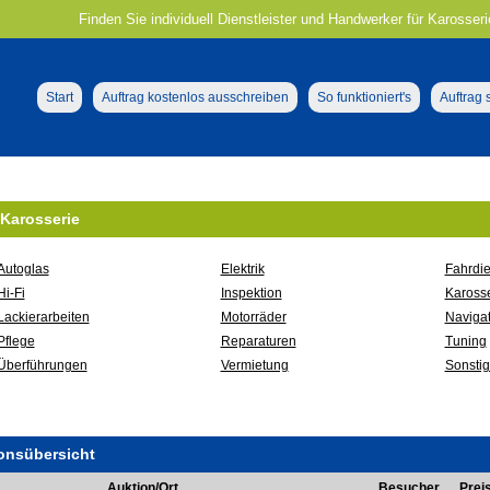
Finden Sie individuell Dienstleister und Handwerker für Karosseri
Start
Auftrag kostenlos ausschreiben
So funktioniert's
Auftrag
 Karosserie
Autoglas
Elektrik
Fahrdie
Hi-Fi
Inspektion
Karosse
Lackierarbeiten
Motorräder
Navigat
Pflege
Reparaturen
Tuning
Überführungen
Vermietung
Sonsti
onsübersicht
Auktion/Ort
Besucher
Prei