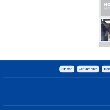
Sitemap
Gebühreninfo
Treu