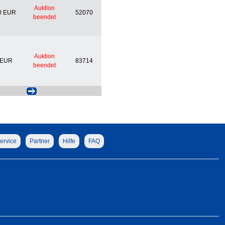
Auktion
0 EUR
52070
beendet
Auktion
 EUR
83714
beendet
ervice
Partner
Hilfe
FAQ