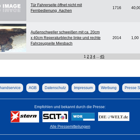
Tür Fahrerseite öffnet nicht mit
1716
40,0
Fernbedienung Aachen
Außenschweller schweißen mit ca. 20cm
x 40cm Reperaturbleche linke und rechte
2014
1,00
Fahrzeugseite Miesbach
1
2
3
4
...
45
handservice
AGB
Datenschutz
Impressum
Werbung
Presse S
Empfohlen und bekannt durch die Presse:
Alle Pressemitteilungen