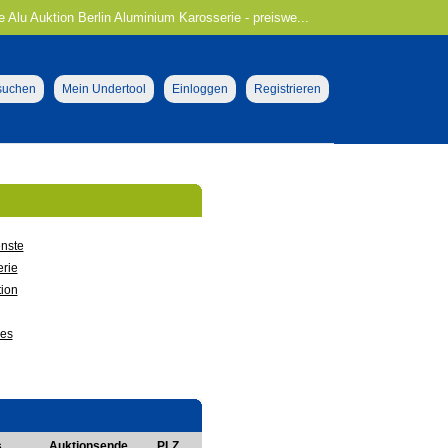
e Alu Auktion Berlin Aluminium Karosserie - preiswe...
 suchen
Mein Undertool
Einloggen
Registrieren
nste
rie
ion
ges
s
Auktionsende
PLZ