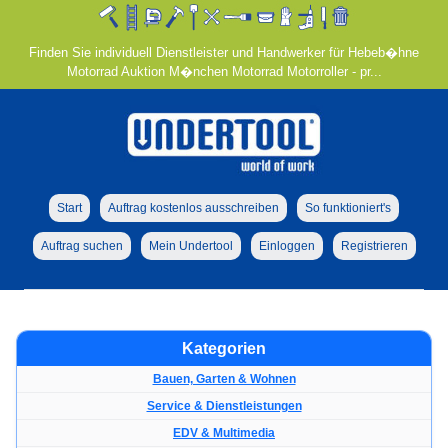
Finden Sie individuell Dienstleister und Handwerker für Hebeb�hne
Motorrad Auktion M�nchen Motorrad Motorroller - pr...
Start
Auftrag kostenlos ausschreiben
So funktioniert's
Auftrag suchen
Mein Undertool
Einloggen
Registrieren
Kategorien
Bauen, Garten & Wohnen
Service & Dienstleistungen
EDV & Multimedia