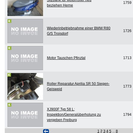
1759
beziehen Herne
Wiederinbetriebnahme einer BMW R80
1726
G/S Troisdorf
Motor Tauschen Pfinztal
1713
Roller Reparatur Aprilia SR 50 Siegen-
1773
Geisweid
XJ900F Typ 58 L;
Inspektion/Generalüberholung zu
1794
vergeben Freiburg
1
2
3
4
5
...
8