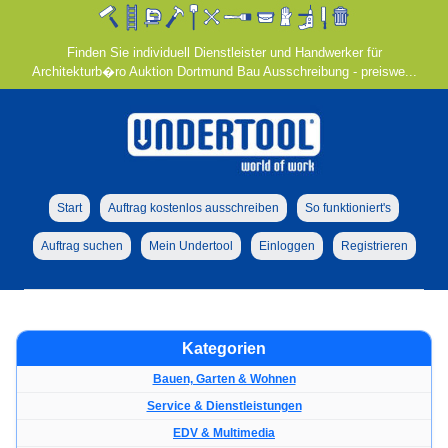
Finden Sie individuell Dienstleister und Handwerker für
Architekturb�ro Auktion Dortmund Bau Ausschreibung - preiswe...
Start
Auftrag kostenlos ausschreiben
So funktioniert's
Auftrag suchen
Mein Undertool
Einloggen
Registrieren
Kategorien
Bauen, Garten & Wohnen
Service & Dienstleistungen
EDV & Multimedia