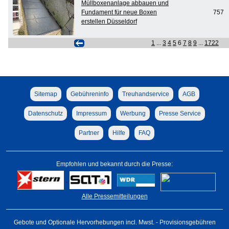
Müllboxenanlage abbauen und
Fundament für neue Boxen
757
erstellen Düsseldorf
1
...
3
4
5
6
7
8
9
...
1722
Sitemap
Gebühreninfo
Treuhandservice
AGB
Datenschutz
Impressum
Werbung
Presse Service
Partner
Hilfe
FAQ
Empfohlen und bekannt durch die Presse:
Alle Pressemitteilungen
Gebote und Optionale Hervorhebungen incl. Mwst. - Provisionsgebühren