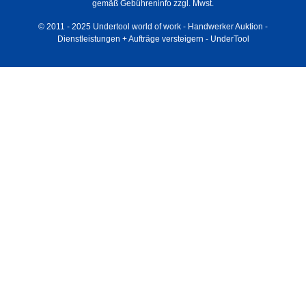
gemäß Gebühreninfo zzgl. Mwst.
© 2011 - 2025 Undertool world of work - Handwerker Auktion -
Dienstleistungen + Aufträge versteigern - UnderTool