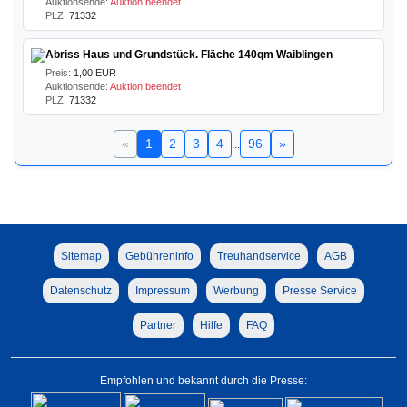
Auktionsende:
Auktion beendet
PLZ:
71332
Abriss Haus und Grundstück. Fläche 140qm Waiblingen
Preis:
1,00 EUR
Auktionsende:
Auktion beendet
PLZ:
71332
«
1
2
3
4
96
»
...
Sitemap
Gebühreninfo
Treuhandservice
AGB
Datenschutz
Impressum
Werbung
Presse Service
Partner
Hilfe
FAQ
Empfohlen und bekannt durch die Presse: