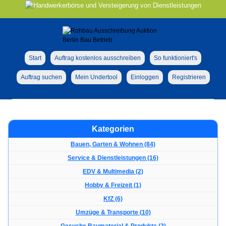
Start
Auftrag kostenlos ausschreiben
So funktioniert's
Auftrag suchen
Mein Undertool
Einloggen
Registrieren
Kategorien
Bauen, Garten & Wohnen (84)
Service & Dienstleistungen (16)
EDV & Multimedia (2)
Hobby & Freizeit (1)
KfZ (6)
Umzüge & Transporte (10)